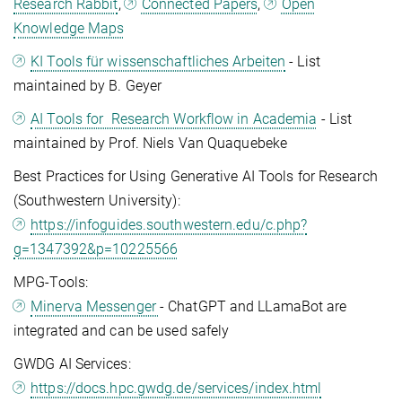
Research Rabbit
,
Connected Papers
,
Open
Knowledge Maps
KI Tools für wissenschaftliches Arbeiten
- List
maintained by B. Geyer
AI Tools for Research Workflow in Academia
- List
maintained by Prof. Niels Van Quaquebeke
Best Practices for Using Generative AI Tools for Research
(Southwestern University):
https://infoguides.southwestern.edu/c.php?
g=1347392&p=10225566
MPG-Tools:
Minerva Messenger
- ChatGPT and LLamaBot are
integrated and can be used safely
GWDG AI Services:
https://docs.hpc.gwdg.de/services/index.html